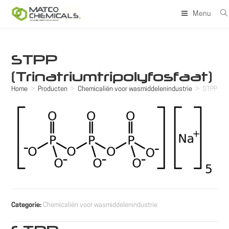
Ga
Menu
naar
inhoud
STPP
(Trinatriumtripolyfosfaat)
Home
>
Producten
>
Chemicaliën voor wasmiddelenindustrie
>
STPP (Tri
Categorie:
Chemicaliën voor wasmiddelenindustrie