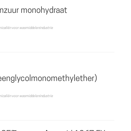
enzuur monohydraat
icaliën voor wasmiddelenindustrie
eenglycolmonomethylether)
icaliën voor wasmiddelenindustrie