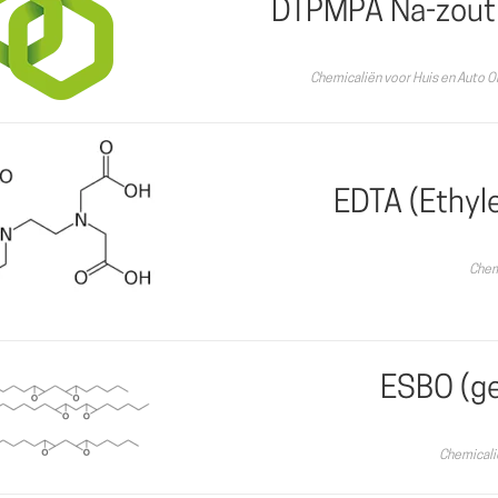
DTPMPA Na-zout
Chemicaliën voor Huis en Auto 
EDTA (Ethyl
Chem
ESBO (ge
Chemicali