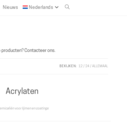
Nieuws
Nederlands
Toggle
website
zoeken
e producten
?
Contacteer ons
.
BEKIJKEN:
12
24
ALLEMAAL
Acrylaten
emicaliën voor lijmen en coatings