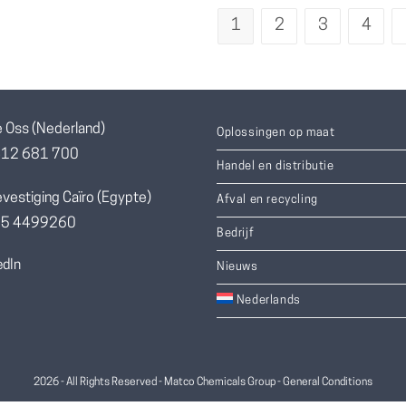
1
2
3
4
e Oss (Nederland)
Oplossingen op maat
412 681 700
Handel en distributie
vestiging Caïro (Egypte)
Afval en recycling
055 4499260
Bedrijf
edIn
Nieuws
Nederlands
2026 - All Rights Reserved - Matco Chemicals Group -
General Conditions