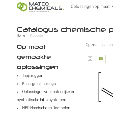
Ga
Oplossingen op maat
naar
inhoud
Catalogus chemische 
Home
>
Producten
Op zoek naar
sp
Op maat
gemaakte
oplossingen
Tapijtruggen
Kunstgras backings
Oplossingen voor natuurlijke en
synthetische latexsystemen
NBR Handschoen Dompelen