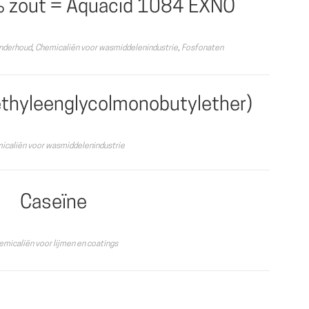
zout = Aquacid 1084 EXNO
Onderhoud
,
Chemicaliën voor wasmiddelenindustrie
,
Fosfonaten
-ethyleenglycolmonobutylether)
icaliën voor wasmiddelenindustrie
Caseïne
emicaliën voor lijmen en coatings