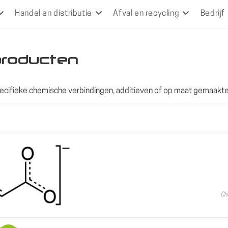
Handel en distributie
Afval en recycling
Bedrijf
producten
ecifieke chemische verbindingen, additieven of op maat gemaakt
Ch