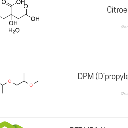
Citro
Chem
DPM (Dipropyl
Chem