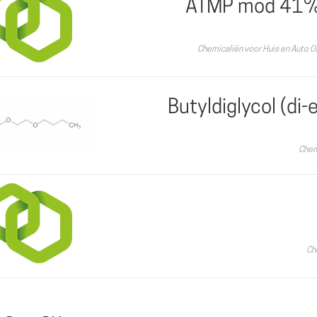
ATMP mod 41% 
Chemicaliën voor Huis en Auto 
Butyldiglycol (di
Chem
Ch