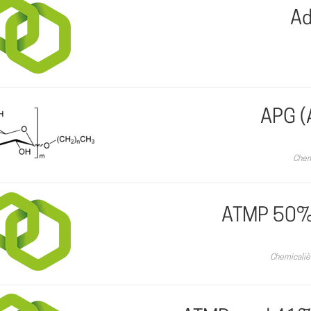
Ad
APG (A
Chem
ATMP 50% 
Chemicalië