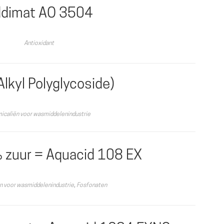
dimat AO 3504
Antioxidant
lkyl Polyglycoside)
icaliën voor wasmiddelenindustrie
zuur = Aquacid 108 EX
n voor wasmiddelenindustrie
,
Fosfonaten