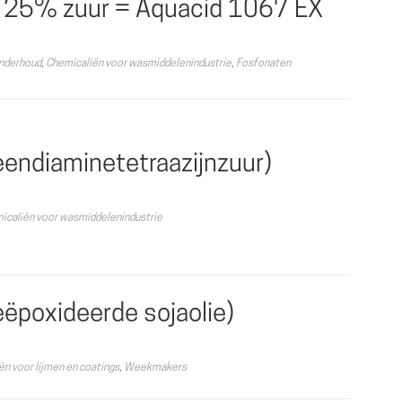
 25% zuur = Aquacid 1067 EX
Onderhoud
,
Chemicaliën voor wasmiddelenindustrie
,
Fosfonaten
eendiaminetetraazijnzuur)
icaliën voor wasmiddelenindustrie
ëpoxideerde sojaolie)
ën voor lijmen en coatings
,
Weekmakers