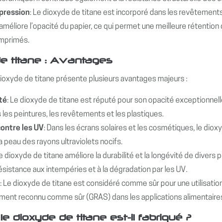
mpression
: Le dioxyde de titane est incorporé dans les revêtements 
l améliore l’opacité du papier, ce qui permet une meilleure rétentio
mprimés.
e titane : Avantages
 dioxyde de titane présente plusieurs avantages majeurs :
té
: Le dioxyde de titane est réputé pour son opacité exceptionnelle
les peintures, les revêtements et les plastiques.
contre les UV
: Dans les écrans solaires et les cosmétiques, le diox
a peau des rayons ultraviolets nocifs.
Le dioxyde de titane améliore la durabilité et la longévité de divers 
ésistance aux intempéries et à la dégradation par les UV.
e
: Le dioxyde de titane est considéré comme sûr pour une utilisatio
ment reconnu comme sûr (GRAS) dans les applications alimentaire
 dioxyde de titane est-il fabriqué ?