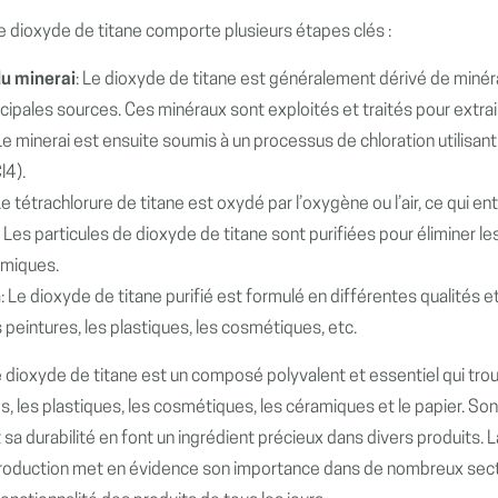
e dioxyde de titane comporte plusieurs étapes clés :
du minerai
: Le dioxyde de titane est généralement dérivé de minéraux 
ncipales sources. Ces minéraux sont exploités et traités pour extrai
 Le minerai est ensuite soumis à un processus de chloration utilisan
l4).
Le tétrachlorure de titane est oxydé par l’oxygène ou l’air, ce qui e
: Les particules de dioxyde de titane sont purifiées pour éliminer le
imiques.
n
: Le dioxyde de titane purifié est formulé en différentes qualités 
s peintures, les plastiques, les cosmétiques, etc.
le dioxyde de titane est un composé polyvalent et essentiel qui t
s, les plastiques, les cosmétiques, les céramiques et le papier. So
 sa durabilité en font un ingrédient précieux dans divers produits
oduction met en évidence son importance dans de nombreux secteurs