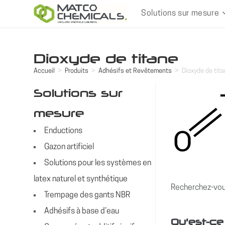
Skip
Solutions sur mesure
to
content
Dioxyde de titane
Accueil
>
Produits
>
Adhésifs et Revêtements
>
Dioxyde de tit
Solutions sur
mesure
Enductions
Gazon artificiel
Solutions pour les systèmes en
latex naturel et synthétique
Recherchez-vous
Trempage des gants NBR
Adhésifs à base d’eau
Qu’est-ce