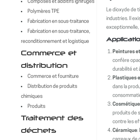
Composés et additifs ignifuges
Le dioxyde de t
Polymères TPE
industries. Il e
Fabrication en sous-traitance
exceptionnelle, 
Fabrication en sous-traitance,
Applicati
reconditionnement et logistique
Commerce et
Peintures e
confère opaci
distribution
durabilité et
Commerce et fourniture
Plastiques 
Distribution de produits
dans la produ
consommati
chimiques
Cosmétiques
Produits
produits de s
Traitement des
contre les ef
déchets
Céramique
:
carreaux de 