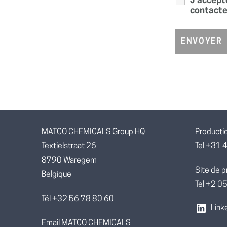
J’accept
contacte
MATCO CHEMICALS Group HQ
Producti
Textielstraat 26
Tel +31 
8790 Waregem
Site de p
Belgique
Tel +2 
Tél +32 56 78 80 60
Link
Email MATCO CHEMICALS