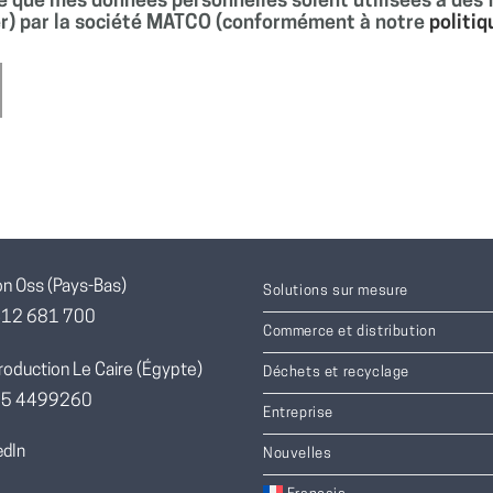
e que mes données personnelles soient utilisées à des 
r) par la société MATCO (conformément à notre
politiq
on Oss (Pays-Bas)
Solutions sur mesure
412 681 700
Commerce et distribution
roduction Le Caire (Égypte)
Déchets et recyclage
055 4499260
Entreprise
edIn
Nouvelles