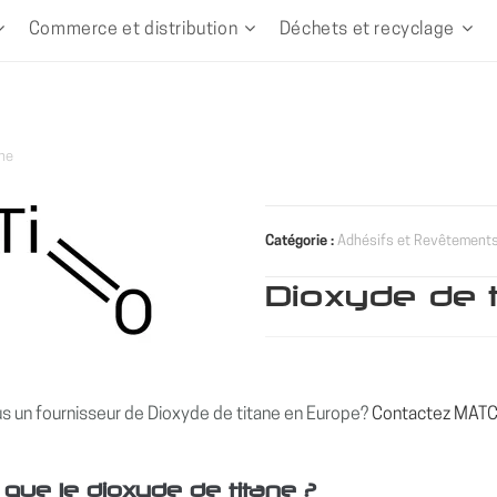
Commerce et distribution
Déchets et recyclage
ane
Catégorie :
Adhésifs et Revêtement
Dioxyde de 
 un fournisseur de Dioxyde de titane en Europe?
Contactez MATCO 
 que le dioxyde de titane ?