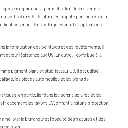
composé inorganique largement utilisé dans diverses
l’anatase. Le dioxyde de titane est réputé pour son opacité
rédient essentiel dans un large éventail d’applications.
ns la formulation des peintures et des revêtements. Il
t et leur résistance aux UV. En outre, il contribue à la
comme pigment blanc et stabilisateur UV. Il est utilisé
ballage, les pièces automobiles et les biens de
métiques, en particulier dans les écrans solaires et les
e efficacement les rayons UV, offrant ainsi une protection
ur améliorer la blancheur et l’opacité des glaçures et des
céramiques.