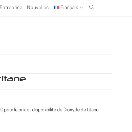
Entreprise
Nouvelles
Français
Toggle
website
search
s
titane
pour le prix et disponibilité de Dioxyde de titane.