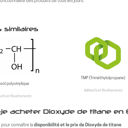
 fonctionnalité des produits de tous les jours.
 similaires
TMP (Triméthylolpropane)
ool polyvinylique
Adhésifs et Revêtements
sifs et Revêtements
-je acheter Dioxyde de titane en
pour connaître la
disponibilité et le prix de Dioxyde de titane