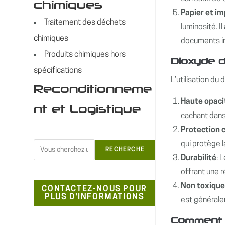
chimiques
Papier et i
Traitement des déchets
luminosité. I
chimiques
documents i
Produits chimiques hors
Dioxyde d
spécifications
L’utilisation du
Reconditionneme
Haute opaci
nt et Logistique
cachant dans 
Protection 
qui protège l
Rechercher
RECHERCHE
Durabilité
: 
offrant une r
Non toxiqu
CONTACTEZ-NOUS POUR
PLUS D'INFORMATIONS
est générale
Comment le