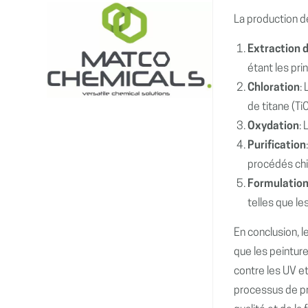
La production d
Extraction 
étant les pri
Chloration
:
de titane (TiC
Oxydation
: 
Purification
procédés ch
Formulatio
telles que le
En conclusion, 
que les peinture
contre les UV et
processus de pr