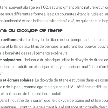
itane, souvent abrégé en TiO2, est un pigment blanc naturel et un 
xiste sous différentes formes, les plus courantes étant le rutile et 
sa luminosité et son indice de réfraction élevé, ce qui en fait un ing
ons du dioxyde de titane
t revêtements
: Le dioxyde de titane est un composant primaire da
té et brillance aux films de peinture, améliorant leur pouvoir couvran
 à la longévité des revêtements extérieurs.
et polymères
: L’industrie du plastique utilise le dioxyde de titane 
ction de produits en plastique blanc, y compris les matériaux d’em
on.
 et écrans solaires
: Le dioxyde de titane est utilisé dans les cos
oin de la peau, comme agent bloquant les UV. Il réfléchit et diffus
fets néfastes de l’exposition au soleil.
 Dans l’industrie de la céramique, le dioxyde de titane est utilisé po
céramique. Il contribue également à la résistance structurelle des 