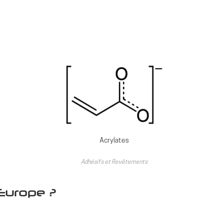
Acrylates
Adhésifs et Revêtements
 Europe ?