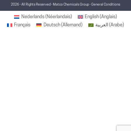
2026 - All Rights Reserved - Matco Chemicals Group -
General Conditions
Nederlands
(
Néerlandais
)
English
(
Anglais
)
Français
Deutsch
(
Allemand
)
العربية
(
Arabe
)