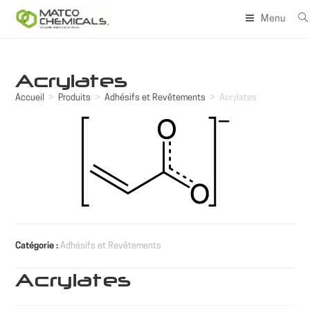
Skip
Menu
to
content
Acrylates
Accueil
>
Produits
>
Adhésifs et Revêtements
>
Acrylates
Catégorie :
Adhésifs et Revêtements
Acrylates