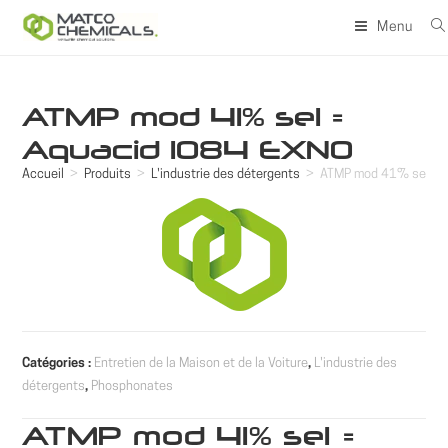
Skip
Menu
to
content
ATMP mod 41% sel =
Aquacid 1084 EXNO
Accueil
>
Produits
>
L'industrie des détergents
>
ATMP mod 41% sel = 
Catégories :
Entretien de la Maison et de la Voiture
,
L'industrie des
détergents
,
Phosphonates
ATMP mod 41% sel =