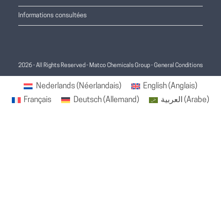
Informations consultées
2026 - All Rights Reserved - Matco Chemicals Group -
General Conditions
Nederlands
(
Néerlandais
)
English
(
Anglais
)
Français
Deutsch
(
Allemand
)
العربية
(
Arabe
)