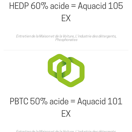
HEDP 60% acide = Aquacid 105
EX
Entretien de la Maison et de la Voiture
,
L'industrie des détergents
,
Phosphonates
PBTC 50% acide = Aquacid 101
EX