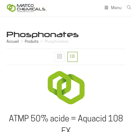
Skip
Menu
to
content
Phosphonates
Accueil
>
Produits
>
Phosphonates
ATMP 50% acide = Aquacid 108
EX