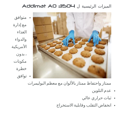
الميزات الرئيسية ل Addimat AO 3504
متوافق
مع إدارة
الغذاء
والدواء
الأمريكية
، بدون
مكونات
خطرة
توافق
ممتاز واحتفاظ ممتاز بالألوان مع معظم البوليمرات
عدم التلوين
ثبات حراري عالي
انخفاض التقلب وقابلية الاستخراج