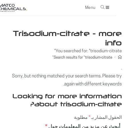
Menu
con
Trisodium-citrate - more
info
You searched for: "trisodium-citrate"
Search results for
“trisodium-citrate”
>
.
Sorry, but nothing matched your search terms. Please try
again with different keywords.
Looking for more information
about trisodium-citrate?
الحقول المشار بـ
*
مطلوبة
أبحث عن مزيد من المعلومات حول
*