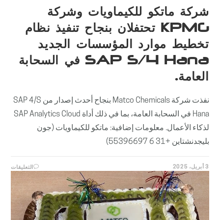
شركة ماتكو للكيماويات وشركة
KPMG تحتفلان بنجاح تنفيذ نظام
تخطيط موارد المؤسسات الجديد
SAP S/4 Hana في السحابة
العامة.
نفذت شركة Matco Chemicals بنجاح أحدث إصدار من SAP 4/S
Hana في السحابة العامة، بما في ذلك أداة SAP Analytics Cloud
لذكاء الأعمال. معلومات إضافية: ماتكو للكيماويات (جون
بليجدنشتاين +31 6 55396697)
على
3 أبريل، 2025
التعليقات
شركة
ماتكو
للكيماو
وشركة
KPMG
تحتفلان
بنجاح
تنفيذ