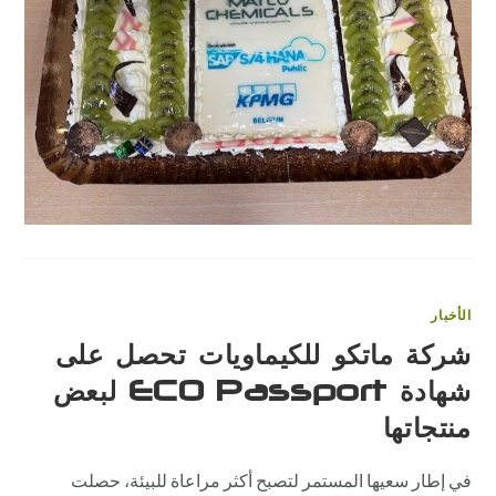
نظام
تخطيط
موارد
المؤسس
الجديد
SAP
S/4
HANA
في
السحابة
العامة.
مغلقة
الأخبار
شركة ماتكو للكيماويات تحصل على
شهادة ECO Passport لبعض
منتجاتها
في إطار سعيها المستمر لتصبح أكثر مراعاة للبيئة، حصلت