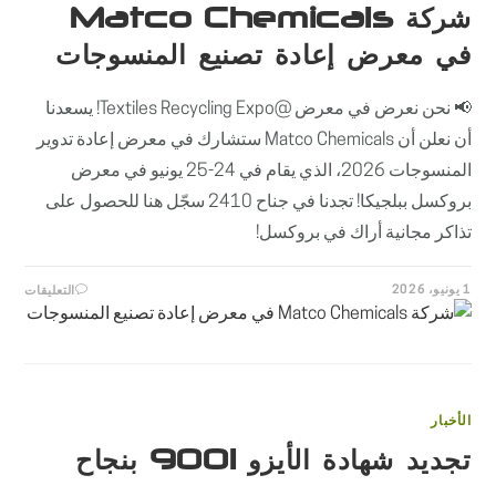
شركة Matco Chemicals
في معرض إعادة تصنيع المنسوجات
📢 نحن نعرض في معرض @Textiles Recycling Expo! يسعدنا
أن نعلن أن Matco Chemicals ستشارك في معرض إعادة تدوير
المنسوجات 2026، الذي يقام في 24-25 يونيو في معرض
بروكسل ببلجيكا! تجدنا في جناح 2410 سجّل هنا للحصول على
تذاكر مجانية أراك في بروكسل!
على
1 يونيو، 2026
التعليقات
شركة
MATCO
MICALS
في
معرض
إعادة
تصنيع
المنسو
مغلقة
الأخبار
تجديد شهادة الأيزو 9001 بنجاح