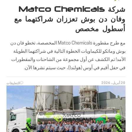
شركة Matco Chemicals
وفان دن بوش تعززان شراكتهما مع
أسطول مخصص
مع طرح مقطورة Matco Chemicals المخصصة، تخطو فان دن
بوش وماتكو للكيماويات الخطوة التالية في شراكتهما الطويلة
الأمد! تم الكشف عن أول مجموعة من الشاحنات والمقطورات
في حفل أقيم في أوس (هولندا)، حيث سيتم نشرها الآن.
على
20 أبريل، 2026
التعليقات
شركة
MATCO
MICALS
وفان
دن
بوش
تعززان
شراكتهم
مع
أسطول
مخصص
مغلقة