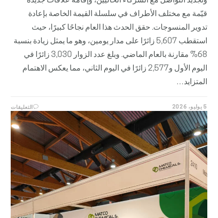
وتجديد التواصل مع الشركاء الحاليين، وإقامة علاقات جديدة
قيّمة مع مختلف الأطراف في سلسلة القيمة الخاصة بإعادة
تدوير المنسوجات. حقق الحدث هذا العام نجاحًا كبيرًا، حيث
استقطب 5,607 زائرًا على مدار يومين، وهو ما يمثل زيادة بنسبة
68% مقارنة بالعام الماضي. وبلغ عدد الزوار 3,030 زائرًا في
اليوم الأول و2,577 زائرًا في اليوم الثاني، مما يعكس الاهتمام
المتزايد…
على
5 يوليو، 2026
التعليقات
شركة
MATCO
في
معرض
إعادة
تدوير
المنسو
–
فعالية
ناجحة!
مغلقة