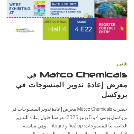
قم
بزيارة
MATCO
MICALS
في
معرض
الرياض
للرياضا
الرياضي
في
الرياض
مغلقة
الأخبار
Matco Chemicals في
معرض إعادة تدوير المنسوجات في
بروكسل
حضرت Matco Chemicals معرض إعادة تدوير المنسوجات في
بروكسل يومي 4 و 5 يونيو 2025. عرضنا حلول إعادة التدوير
الخاصة بنا للمنسوجات: ReZipp و Integro ، وهي مناسبة