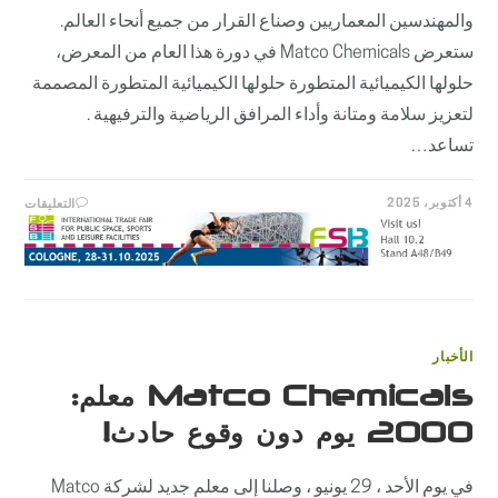
والمهندسين المعماريين وصناع القرار من جميع أنحاء العالم.
ستعرض Matco Chemicals في دورة هذا العام من المعرض،
حلولها الكيميائية المتطورة حلولها الكيميائية المتطورة المصممة
لتعزيز سلامة ومتانة وأداء المرافق الرياضية والترفيهية .
تساعد…
على
4 أكتوبر، 2025
التعليقات
MATCO
MICALS
في
معرض
MATCO
MICALS
في
2025
مغلقة
الأخبار
Matco Chemicals معلم:
2000 يوم دون وقوع حادث!
في يوم الأحد ، 29 يونيو ، وصلنا إلى معلم جديد لشركة Matco