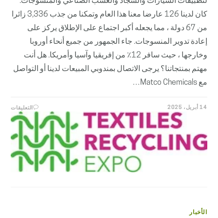
لتطبيقات السيارات والسجاد والعشب الصناعي والمنسوجات.
كان لدينا 126 عارضا معنا هذا العام وتمكنا من جذب 3,336 زائرا
من 67 دولة ، مما يجعله أكبر اجتماع على الإطلاق يركز على
إعادة تدوير المنسوجات. جاء الجمهور من جميع أنحاء أوروبا
وخارجها ، حيث سافر 12٪ من إفريقيا وآسيا وأمريكا. هل أنت
مهتم بمنتجاتنا؟ يرجى الاتصال بمندوبي المبيعات لدينا أو التواصل
مع Matco Chemicals…
على
14 أبريل، 2025
التعليقات
MATCO
MICALS
في
معرض
إعادة
تدوير
المنسو
في
بروكسل
مغلقة
الأخبار