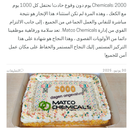
Chemicals: 2000 يوم دون وقوع حادث! نحتفل كل 1000 يوم
مع الكعك ، وهذه المرة لم تكن استثناء. هذا الإنجاز هو نتيجة
مباشرة للتفاني والعمل الجماعي من الجميع ، إلى جانب الالتزام
القوي من إدارة Matco Chemicals . تعد سلامة ورفاهية موظفينا
دائما من الأولويات القصوى ، وهذا النجاح هو شهادة على هذا
التركيز المستمر. إليك النجاح المستمر والحفاظ على مكان عمل
آمن للجميع!
على
30 يونيو، 2025
التعليقات
MATCO
MICALS
معلم:
2000
يوم
دون
وقوع
حادث!
مغلقة