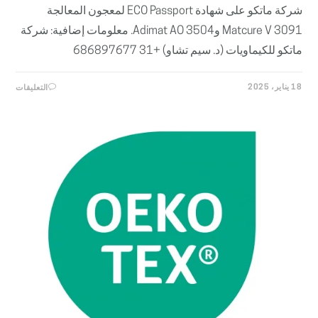
شركة ماتكو على شهادة ECO Passport لمعجون المعالجة
Matcure V 3091 وAdimat AO 3504. معلومات إضافية: شركة
ماتكو للكيماويات (د. سيم تشاو) +31 686897677
على
18 يناير، 2025
التعليقات
شركة
ماتكو
للكيماو
تحصل
على
شهادة
ECO
SSPORT
لبعض
منتجاتها
مغلقة