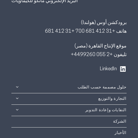
البريد الإلكتروني ماتكو للكيماويات
برودكشن أوس (هولندا)
هاتف +31 412 681 700 +31 412 681
موقع الإنتاج القاهرة (مصر)
تليفون +2 055 4499260+
LinkedIn
حلول مصممة حسب الطلب
التجارة والتوزيع
النفايات وإعادة التدوير
الشركة
الأخبار