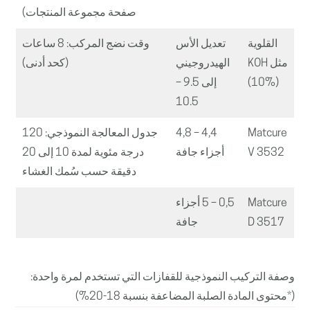
صفحة مجموعة المنتجات)
القلوية
تعديل الأس
وقت نضج المركب: 8 ساعات
مثل KOH
الهيدروجيني
(كحد أدنى)
(10%)
إلى 9.5 –
10.5
Matcure
4,4 – 4,8
جدول المعالجة النموذجي: 120
V 3532
أجزاء جافة
درجة مئوية لمدة 10 إلى 20
دقيقة حسب سُمك الغشاء
Matcure
0,5 – 5 أجزاء
D 3517
جافة
وصفة التركيب النموذجية للقفازات التي تستخدم لمرة واحدة:
(*محتوى المادة الصلبة المضاعفة بنسبة 18-20%)