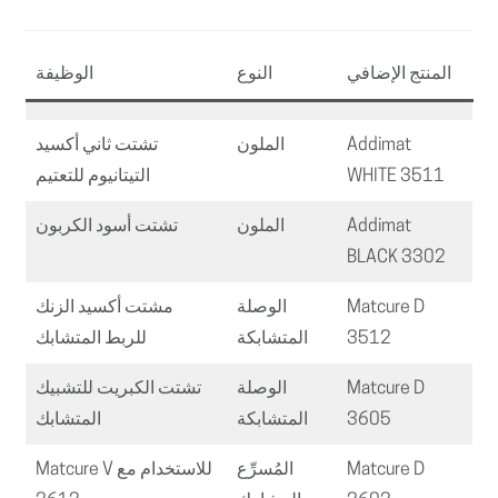
المنتج الإضافي
النوع
الوظيفة
Addimat
الملون
تشتت ثاني أكسيد
WHITE 3511
التيتانيوم للتعتيم
Addimat
الملون
تشتت أسود الكربون
BLACK 3302
Matcure D
الوصلة
مشتت أكسيد الزنك
3512
المتشابكة
للربط المتشابك
Matcure D
الوصلة
تشتت الكبريت للتشبيك
3605
المتشابكة
المتشابك
Matcure D
المُسرِّع
للاستخدام مع Matcure V