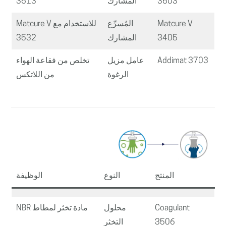
3603
المشارك
3613
Matcure V
المُسرِّع
للاستخدام مع Matcure V
3405
المشارك
3532
Addimat 3703
عامل مزيل
تخلص من فقاعة الهواء
الرغوة
من اللاتكس
المنتج
النوع
الوظيفة
Coagulant
محلول
مادة تخثر لمطاط NBR
3506
التخثر