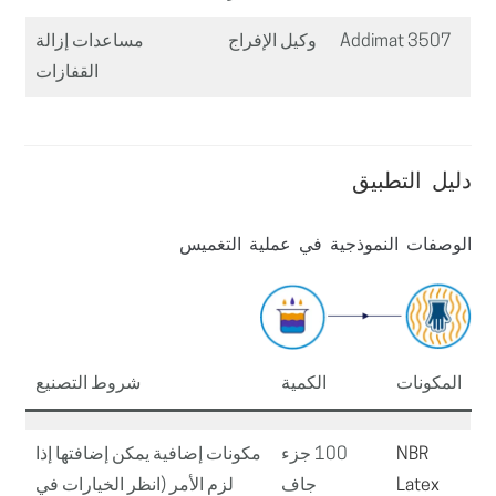
Addimat 3507
وكيل الإفراج
مساعدات إزالة
القفازات
دليل التطبيق
الوصفات النموذجية في عملية التغميس
المكونات
الكمية
شروط التصنيع
NBR
100 جزء
مكونات إضافية يمكن إضافتها إذا
Latex
جاف
لزم الأمر (انظر الخيارات في