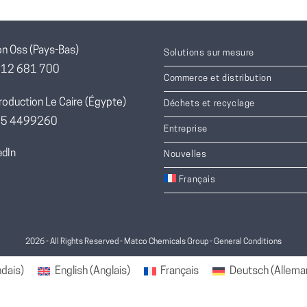
on Oss (Pays-Bas)
Solutions sur mesure
412 681 700
Commerce et distribution
roduction Le Caire (Égypte)
Déchets et recyclage
055 4499260
Entreprise
edIn
Nouvelles
Français
2026 - All Rights Reserved - Matco Chemicals Group -
General Conditions
ndais
)
English
(
Anglais
)
Français
Deutsch
(
Allema