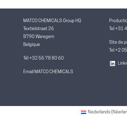
MATCO CHEMICALS Group HQ
Producti
Textielstraat 26
Tel +31 
8790 Waregem
Site de p
Belgique
Tel +2 
Tél +32 56 78 80 60
Link
Email MATCO CHEMICALS
Nederlands
(
Néerla