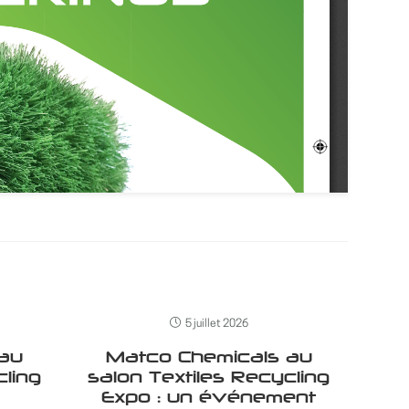
5 juillet 2026
 au
Matco Chemicals au
cling
salon Textiles Recycling
Expo : un événement