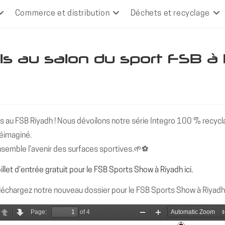
Commerce et distribution
Déchets et recyclage
ls au salon du sport FSB à
 au FSB Riyadh ! Nous dévoilons notre série Integro 100 % recycla
réimaginé.
semble l’avenir des surfaces sportives.🌱⚽️
illet d’entrée gratuit pour le FSB Sports Show à Riyadh ici.
léchargez notre nouveau dossier pour le FSB Sports Show à Riyadh