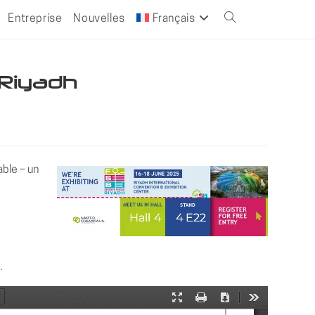
Entreprise
Nouvelles
Français
Toggle
website
 Riyadh
search
ble – un
.