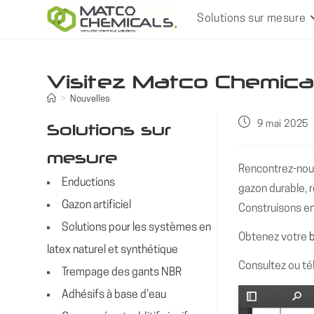
Skip
Solutions sur mesure
to
content
Visitez Matco Chemica
>
Nouvelles
Publication
9 mai 2025
Solutions sur
publiée :
mesure
Rencontrez-nous
Enductions
gazon durable, 
Gazon artificiel
Construisons en
Solutions pour les systèmes en
Obtenez votre
b
latex naturel et synthétique
Consultez ou té
Trempage des gants NBR
Adhésifs à base d’eau