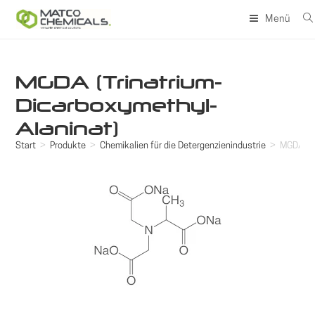
Zum
Menü
Inhalt
springen
MGDA (Trinatrium-
Dicarboxymethyl-
Alaninat)
Start
>
Produkte
>
Chemikalien für die Detergenzienindustrie
>
MGDA (Tr