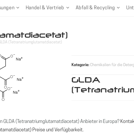
sungen
Handel & Vertrieb
Abfall & Recycling
Un
tamatdiacetat)
GLDA (Tetranatriumglutamatdiacetat)
Kategorie:
Chemikalien für die Deter
GLDA
(Tetranatriu
n GLDA (Tetranatriumglutamatdiacetat) Anbieter in Europa?
Kontak
utamatdiacetat) Preise und Verfügbarkeit.