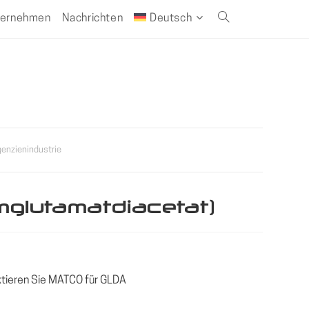
ternehmen
Nachrichten
Deutsch
Website-
Suche
umschalten
genzienindustrie
mglutamatdiacetat)
tieren Sie MATCO für GLDA