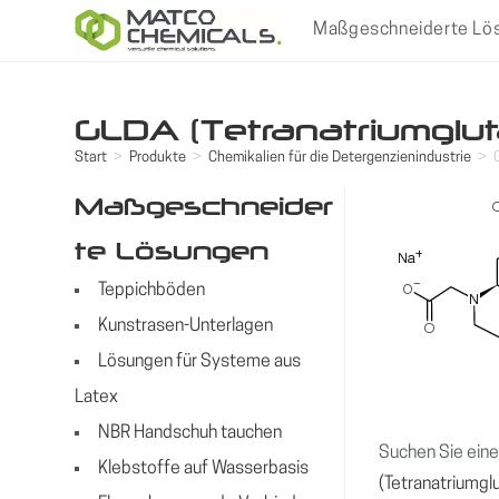
Zum
Maßgeschneiderte Lö
Inhalt
springen
GLDA (Tetranatriumglu
Start
>
Produkte
>
Chemikalien für die Detergenzienindustrie
>
Maßgeschneider
te Lösungen
Teppichböden
Kunstrasen-Unterlagen
Lösungen für Systeme aus
Latex
NBR Handschuh tauchen
Suchen Sie eine
Klebstoffe auf Wasserbasis
(Tetranatriumgl