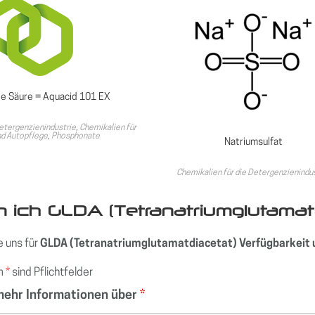
e Säure = Aquacid 101 EX
Detergenzienindustrie
,
Chemikalien für
nd Autopflege
,
Phosphonate
Natriumsulfat
Chemikalien für die Detergenzienindu
 ich GLDA (Tetranatriumglutamatd
e uns für
GLDA (Tetranatriumglutamatdiacetat) Verfügbarkeit 
em
*
sind Pflichtfelder
mehr Informationen über
*