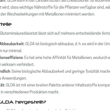
aft
: GLDA kann in der Landwirtschaft als Chelatbildner für Bode
lt wird, dass wichtige Nährstoffe für die Pflanzen verfügbar sind,
der Wechselwirkungen mit Metallionen minimiert werden.
teile
Glutaminsäurediacetat lässt sich auf mehrere entscheidende Vorte
 Abbaubarkeit
: GLDA ist biologisch abbaubar, d. h. es wird in der
 nur minimal.
ionseffizienz
: Es hat eine hohe Affinität für Metallionen, wodurc
 wirksam verhindert.
ndlich
: Seine biologische Abbaubarkeit und geringe Toxizität mach
e Anwendungen.
tät
: GLDA ist mit einer breiten Palette anderer Inhaltsstoffe kompati
 in verschiedenen Produkten macht.
GLDA hergestellt?