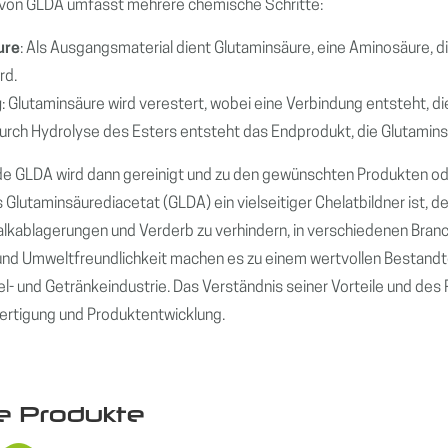
 von GLDA umfasst mehrere chemische Schritte:
ure
: Als Ausgangsmaterial dient Glutaminsäure, eine Aminosäure, d
rd.
g
: Glutaminsäure wird verestert, wobei eine Verbindung entsteht, di
Durch Hydrolyse des Esters entsteht das Endprodukt, die Glutamin
nde GLDA wird dann gereinigt und zu den gewünschten Produkten 
 Glutaminsäurediacetat (GLDA) ein vielseitiger Chelatbildner ist, d
lkablagerungen und Verderb zu verhindern, in verschiedenen Branc
 und Umweltfreundlichkeit machen es zu einem wertvollen Bestandte
l- und Getränkeindustrie. Das Verständnis seiner Vorteile und des
ertigung und Produktentwicklung.
e Produkte