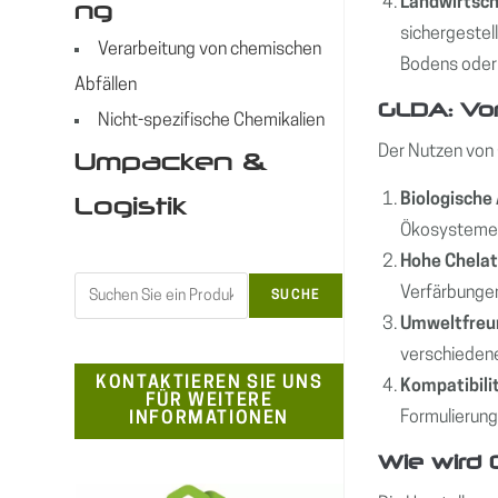
Landwirtsch
ng
sichergestel
Verarbeitung von chemischen
Bodens oder 
Abfällen
GLDA: Vor
Nicht-spezifische Chemikalien
Der Nutzen von 
Umpacken &
Biologische
Logistik
Ökosystemen
Hohe Chelat
Suchen
Verfärbungen
SUCHE
Umweltfreu
verschieden
KONTAKTIEREN SIE UNS
Kompatibili
FÜR WEITERE
Formulierung
INFORMATIONEN
Wie wird 