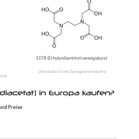
EDTA (Ethylendiamintetraessigsäure)
Chemikalien für die Detergenzienindustrie
strie
iacetat) in Europa kaufen?
und Preise