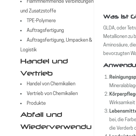
Flammhemmende Verbindungen
und Zusatzstoffe
Was ist 
TPE-Polymere
GLDA, oder Tetr
Auftragsfertigung
Metallionen zu b
Auftragsfertigung, Umpacken &
Aminosäure, die
Logistik
bevorzugten Wah
Handel und
Anwendu
Vertrieb
Reinigungs
Handel von Chemikalien
Mineralablag
Vertrieb von Chemikalien
Körperpfle
Wirksamkeit 
Produkte
Lebensmitte
Abfall und
bei, die Farb
Wiederverwendu
die Verderb 