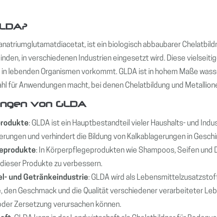
GLDA?
anatriumglutamatdiacetat, ist ein biologisch abbaubarer Chelatbild
inden, in verschiedenen Industrien eingesetzt wird. Diese vielseitig
 in lebenden Organismen vorkommt. GLDA ist in hohem Maße wasser
l für Anwendungen macht, bei denen Chelatbildung und Metallionen
ngen von GLDA
produkte
: GLDA ist ein Hauptbestandteil vieler Haushalts- und Indu
erungen und verhindert die Bildung von Kalkablagerungen in Gesch
geprodukte
: In Körperpflegeprodukten wie Shampoos, Seifen und D
dieser Produkte zu verbessern.
l- und Getränkeindustrie
: GLDA wird als Lebensmittelzusatzstof
e, den Geschmack und die Qualität verschiedener verarbeiteter Lebe
oder Zersetzung verursachen können.