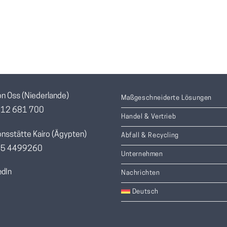
on Oss (Niederlande)
Maßgeschneiderte Lösungen
412 681 700
Handel & Vertrieb
onsstätte Kairo (Ägypten)
Abfall & Recycling
055 4499260
Unternehmen
edIn
Nachrichten
Deutsch