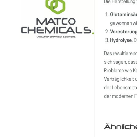
Die Herstellung
Glutaminsä
gewonnen wi
Veresterun
Hydrolyse
: 
Das resultiere
sich sagen, dass
Probleme wie Ka
Verträglichkeit
der Lebensmitte
der modernen F
Ähnlich