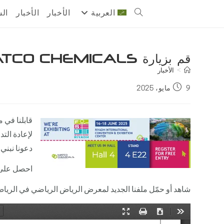
Ski
العربية
الأخبار
الأخبار
ال
Toggle
t
conten
website
قم بزيارة MATCO CHEMICALS في معرض الرياض للرياضات الرياضية في الرياض
search
>
الأخبار
Post
9 مايو، 2025
published:
قابلنا في 
لإعادة التدوير بنسبة 100% – عش
دعونا نبني
احصل على
شاهد أو حمّل ملفنا الجديد لمعرض الرياض الرياضي في الريا