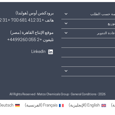
برودكشن أوس (هولندا)
مة حسب الطلب
هاتف +31 412 681 700 +31 412 681
وزيع
موقع الإنتاج القاهرة (مصر)
عادة التدوير
تليفون +2 055 4499260+
LinkedIn
General Conditions
2026 - All Rights Reserved - Matco Chemicals Group -
ة
)
English
(
الإنجليزية
)
Français
(
الفرنسية
)
Deutsch