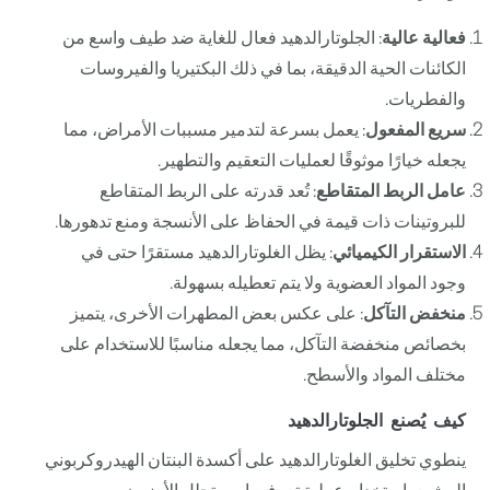
فعالية عالية
: الجلوتارالدهيد فعال للغاية ضد طيف واسع من
الكائنات الحية الدقيقة، بما في ذلك البكتيريا والفيروسات
والفطريات.
سريع المفعول
: يعمل بسرعة لتدمير مسببات الأمراض، مما
يجعله خيارًا موثوقًا لعمليات التعقيم والتطهير.
عامل الربط المتقاطع
: تُعد قدرته على الربط المتقاطع
للبروتينات ذات قيمة في الحفاظ على الأنسجة ومنع تدهورها.
الاستقرار الكيميائي
: يظل الغلوتارالدهيد مستقرًا حتى في
وجود المواد العضوية ولا يتم تعطيله بسهولة.
منخفض التآكل
: على عكس بعض المطهرات الأخرى، يتميز
بخصائص منخفضة التآكل، مما يجعله مناسبًا للاستخدام على
مختلف المواد والأسطح.
كيف يُصنع الجلوتارالدهيد
ينطوي تخليق الغلوتارالدهيد على أكسدة البنتان الهيدروكربوني