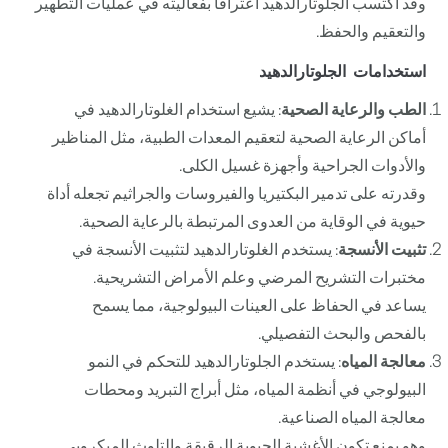
وقد اكتسب الجلوتارالدهيد اعترافاً بفعاليته في عمليات التطهير
والتعقيم والحفظ.
استخدامات الجلوتارالدهيد
الطب والرعاية الصحية
: يشيع استخدام الغلوتارالدهيد في
أماكن الرعاية الصحية لتعقيم المعدات الطبية، مثل المناظير
والأدوات الجراحية وأجهزة غسيل الكلى.
وقدرته على تدمير البكتيريا والفيروسات والجراثيم تجعله أداة
حيوية في الوقاية من العدوى المرتبطة بالرعاية الصحية.
تثبيت الأنسجة
: يستخدم الغلوتارالدهيد لتثبيت الأنسجة في
مختبرات التشريح المرضي وعلم الأمراض التشريحية.
يساعد في الحفاظ على العينات البيولوجية، مما يسمح
بالفحص والبحث التفصيلي.
معالجة المياه
: يستخدم الجلوتارالدهيد للتحكم في النمو
البيولوجي في أنظمة المياه، مثل أبراج التبريد ومحطات
معالجة المياه الصناعية.
وهو يمنع تكون الأغشية الحيوية الرقيقة والتلوث الميكروبي.