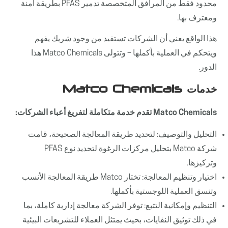
محدود فقط من المرافق المتخصصة تدمير PFAS بطريقة آمنة
ومعترف بها.
هذا الواقع يعني أن الشركات تستفيد من وجود شريك يفهم
ويتحكم في العملية بأكملها – وتتولى Matco Chemicals هذا
الدور.
خدمات Matco Chemicals
Matco Chemicals تقدم خدمة متكاملة لتفريغ أعباء الشركات:
التحليل والتوصيف: لتحديد طريقة المعالجة الصحيحة، قامت
شركة Matco بتحليل مركزات الرغوة لتحديد نوع PFAS
وتركيزها.
اختيار وتنظيم المعالجة: تختار Matco طريقة المعالجة الأنسب
وتنسق العملية اللوجستية بأكملها.
التنظيم وإمكانية التتبع: توفر الشركة معالجة إدارية كاملة، بما
في ذلك توثيق النفايات، بحيث يمتثل العملاء للتشريعات البيئية